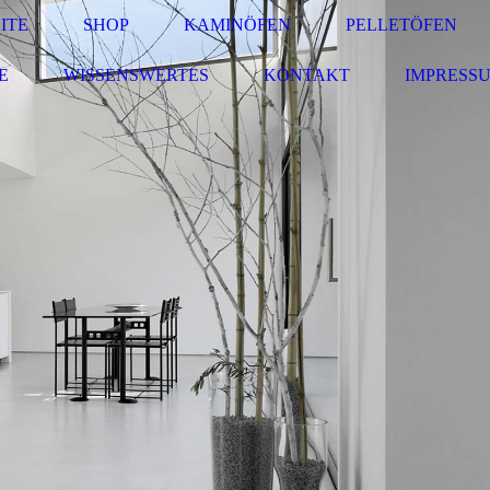
ITE
SHOP
KAMINÖFEN
PELLETÖFEN
E
WISSENSWERTES
KONTAKT
IMPRESS